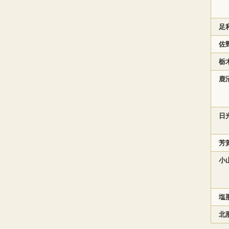
足
佐
栃
鹿
日
芳
小
塩
北