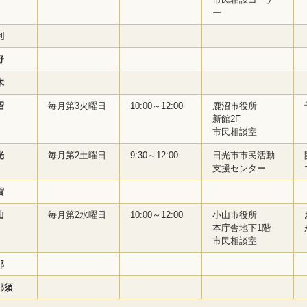
ー
利
野
木
沼
毎月第3火曜日
10:00～12:00
鹿沼市役所
新館2F
市民相談室
光
毎月第2土曜日
9:30～12:00
日光市市民活動
支援センター
賀
山
毎月第2水曜日
10:00～12:00
小山市役所
本庁舎地下1階
市民相談室
那
那須