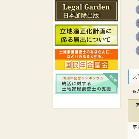
支
各
宇