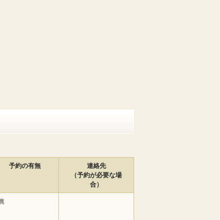
予約の有無
連絡先
（予約が必要な場
合）
無