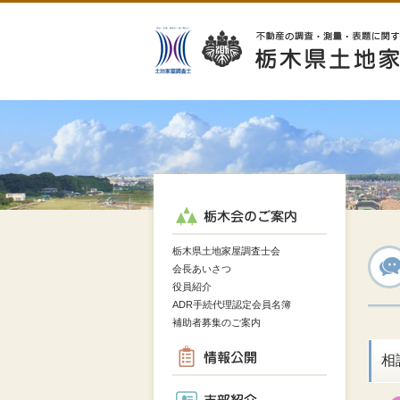
栃木県土地家屋調査士会
栃木県土地家屋調査士会
会長あいさつ
役員紹介
ADR手続代理認定会員名簿
補助者募集のご案内
相