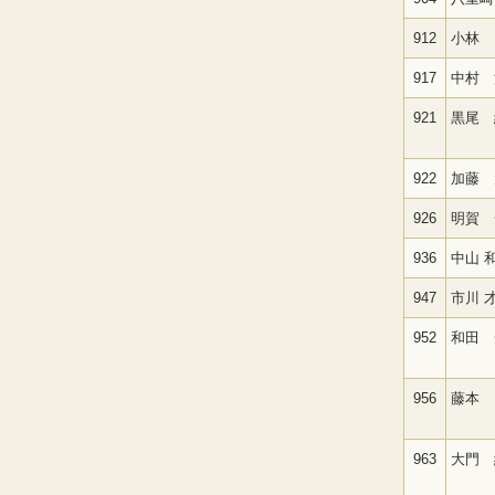
912
小林 
917
中村 
921
黒尾 
922
加藤 
926
明賀 
936
中山 
947
市川 
952
和田 
956
藤本 
963
大門 