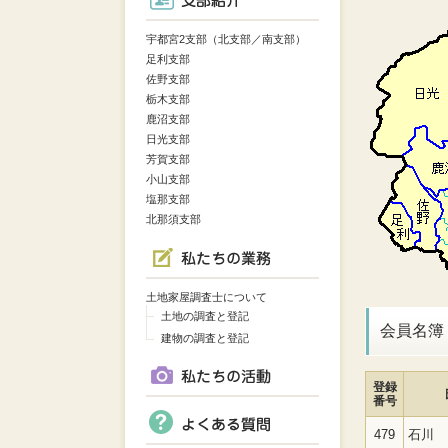
宇都宮2支部（北支部／南支部）
足利支部
佐野支部
栃木支部
鹿沼支部
日光支部
芳賀支部
小山支部
塩那支部
北那須支部
土地家屋調査士について
土地の調査と登記
会員名簿
建物の調査と登記
登録
番号
479
石川 