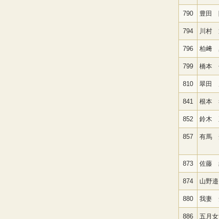
790
豊田 
794
川村 
796
柏﨑 
799
橋本 
810
翠田 
841
根本 
852
鈴木 
857
有馬 
873
佐藤 
874
山野邉
880
我妻 
886
五月女