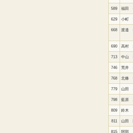
589
福田 
629
小町 
668
渡邉 
690
高村 
713
中山 
746
荒井 
768
北條 
779
山田 
798
藍原 
809
鈴木 
811
山田 
815
阿部 