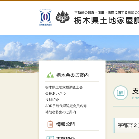
栃木県土地家屋調査士会
栃木県土地家屋調査士会
会長あいさつ
役員紹介
ADR手続代理認定会員名簿
補助者募集のご案内
宇都宮２