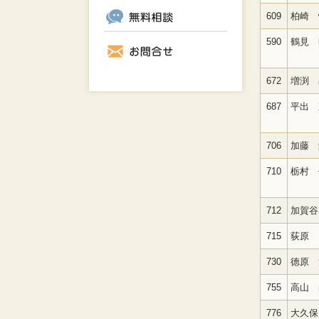
609
柏崎 
590
鶴見 
672
増渕 
687
平出 
706
加藤 
710
栃村 
712
加賀谷
715
荻原 
730
徳原 
755
高山 
776
大久保