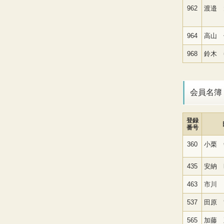
962
渡邉 
964
高山 
968
鈴木 
会員名簿
登録
番号
360
小栗 
435
安納 
463
市川 
537
田原 
565
加藤 