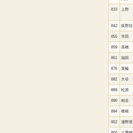
833
上野 
842
荻野目
855
市田 
859
高橋 
861
福田 
876
箕輪 
882
大谷 
889
松原 
890
粕谷 
894
椎根 
902
瀬野尾
904
八重崎