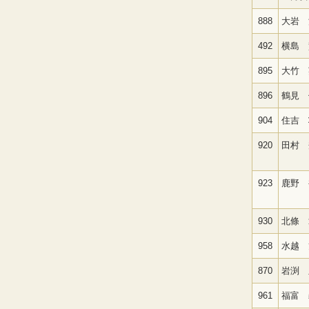
888
大岩 
492
横島 
895
大竹 
896
鶴見 
904
住吉 
920
田村 
923
鹿野 
930
北條 
958
水越 
870
岩渕 
961
福富 